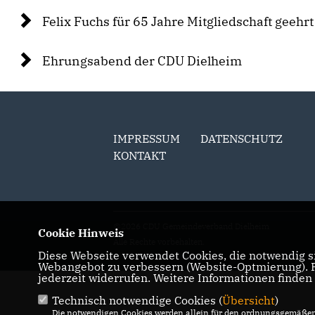
Felix Fuchs für 65 Jahre Mitgliedschaft geehrt
Ehrungsabend der CDU Dielheim
IMPRESSUM
DATENSCHUTZ
KONTAKT
@2026 CDU Gemeindeverband Dielheim
Cookie Hinweis
Alle Rechte vorbehalten.
Diese Webseite verwendet Cookies, die notwendig si
Webangebot zu verbessern (Website-Optmierung). Fü
jederzeit widerrufen. Weitere Informationen finden
Technisch notwendige Cookies (
Übersicht
)
Die notwendigen Cookies werden allein für den ordnungsgemäßen 