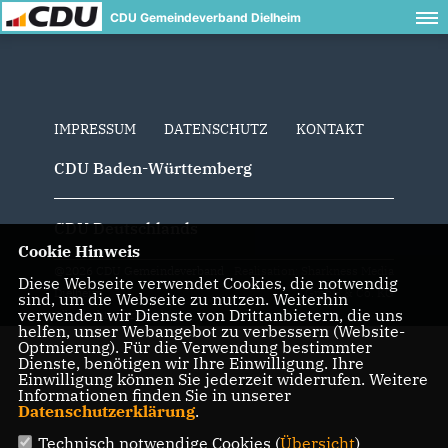
CDU Gemeindeverband Dielheim
IMPRESSUM
DATENSCHUTZ
KONTAKT
CDU Baden-Württemberg
CDU Deutschlands
Cookie Hinweis
@2026 CDU Gemeindeverband
Realisation: Sharkness Media
Diese Webseite verwendet Cookies, die notwendig
Dielheim
GmbH & Co. KG
sind, um die Webseite zu nutzen. Weiterhin
verwenden wir Dienste von Drittanbietern, die uns
Alle Rechte vorbehalten.
helfen, unser Webangebot zu verbessern (Website-
Optmierung). Für die Verwendung bestimmter
Dienste, benötigen wir Ihre Einwilligung. Ihre
Einwilligung können Sie jederzeit widerrufen. Weitere
Informationen finden Sie in unserer
Datenschutzerklärung
.
Technisch notwendige Cookies (
Übersicht
)