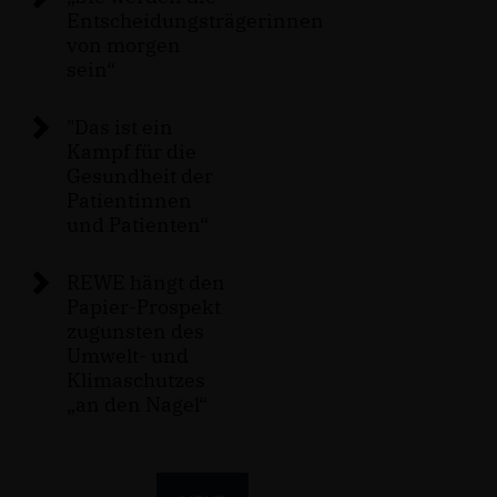
Entscheidungsträgerinnen
von morgen
sein“
"Das ist ein
Kampf für die
Gesundheit der
Patientinnen
und Patienten“
REWE hängt den
Papier-Prospekt
zugunsten des
Umwelt- und
Klimaschutzes
an den Nagel“