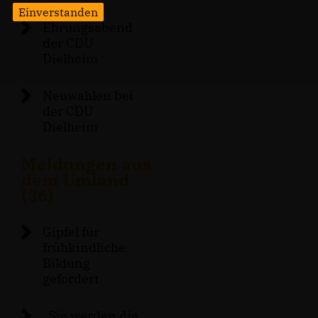
Einverstanden
Ehrungsabend
der CDU
Dielheim
Neuwahlen bei
der CDU
Dielheim
Meldungen aus
dem Umland
(36)
Gipfel für
frühkindliche
Bildung
gefordert
Sie werden die