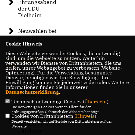
Ehrungsabend
der CDU
Dielheim
Neuwahlen bei
der CDU
Cookie Hinweis
Dielheim
Diese Webseite verwendet Cookies, die notwendig
sind, um die Webseite zu nutzen. Weiterhin
Pressemeldungen
verwenden wir Dienste von Drittanbietern, die uns
(4)
helfen, unser Webangebot zu verbessern (Website-
Optmierung). Für die Verwendung bestimmter
Dienste, benötigen wir Ihre Einwilligung. Ihre
Newsletter von
Einwilligung können Sie jederzeit widerrufen. Weitere
Informationen finden Sie in unserer
Christiane Staab
Datenschutzerklärung
.
MdL (Ausgabe
Technisch notwendige Cookies (
Übersicht
)
Nr. 2)
Die notwendigen Cookies werden allein für den
ordnungsgemäßen Gebrauch der Webseite benötigt.
Cookies von Drittanbietern (
Hinweis
)
Ein Blick hinter
Derzeit verzichten wir auf Scripte von Drittanbietern auf der
die Kulissen des
Webseite.
Landtags