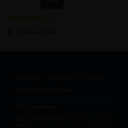
MEHR
Personen (1)
Christiane Staab
IMPRESSUM
DATENSCHUTZ
KONTAKT
CDU Baden-Württemberg
CDU Deutschlands
@2026 CDU Gemeindeverband
Realisation: Sharkness Media
Dielheim
GmbH & Co. KG