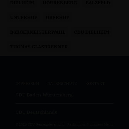
DIELHEIM
HORRENBERG
BALZFELD
UNTERHOF
OBERHOF
BüRGERMEISTERWAHL
CDU DIELHEIM
THOMAS GLASBRENNER
IMPRESSUM
DATENSCHUTZ
KONTAKT
CDU Baden-Württemberg
CDU Deutschlands
@2026 CDU Gemeindeverband
Realisation: Sharkness Media