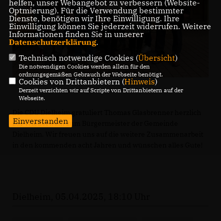
helfen, unser Webangebot zu verbessern (Website-
Optmierung). Für die Verwendung bestimmter
Dienste, benötigen wir Ihre Einwilligung. Ihre
Einwilligung können Sie jederzeit widerrufen. Weitere
Informationen finden Sie in unserer
Datenschutzerklärung
.
Technisch notwendige Cookies (
Übersicht
)
Die notwendigen Cookies werden allein für den
ordnungsgemäßen Gebrauch der Webseite benötigt.
Cookies von Drittanbietern (
Hinweis
)
Derzeit verzichten wir auf Scripte von Drittanbietern auf der
Webseite.
Die CDU Dielheim gratuliert Thomas Glasbrenner herzlich
Einverstanden
zur Wiederwahl zum Bürgermeister der Gemeinde
Dielheim. Wir freuen uns auf die weitere Zusammenarbeit
in den kommenden acht Jahren und wünschen alles Gute!
Dielheim, 05.04.2025, 18:10 Uhr